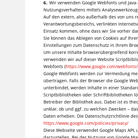
6.
Wir verwenden Google Webfonts und Java-S
Nutzungsverhaltens mittels Analysewerkzeuge
Auf den extern, also außerhalb des von uns r
Verantwortungsbereichs, verlinkten Internet
Einsatz kommen, ohne dass wir Sie vorher da
Sie können das Ablegen von Cookies auf Ihr
Einstellungen zum Datenschutz in ihrem Bro
Um unsere Inhalte browserübergreifend korre
verwenden wir auf dieser Website Scriptbibli
Webfonts (
https://www.google.com/webfonts/
Google Webfonts werden zur Vermeidung meh
übertragen. Falls der Browser die Google Web
unterbindet, werden Inhalte in einer Standard
Scriptbibliotheken oder Schriftbibliotheken 
Betreiber der Bibliothek aus. Dabei ist es the
unklar, ob und ggf. zu welchen Zwecken – da
Daten erheben. Die Datenschutzrichtlinie des 
https://www.google.com/policies/privacy/
Diese Webseite verwendet Google Maps API, 
darzustellen. Bei der Nutzung von Google M