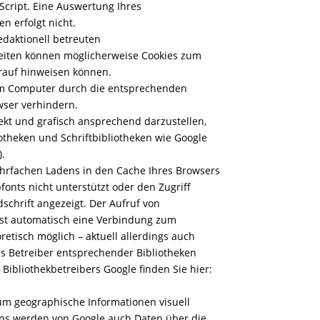
cript. Eine Auswertung Ihres
n erfolgt nicht.
edaktionell betreuten
seiten können möglicherweise Cookies zum
rauf hinweisen können.
em Computer durch die entsprechenden
wser verhindern.
kt und grafisch ansprechend darzustellen,
otheken und Schriftbibliotheken wie Google
).
rfachen Ladens in den Cache Ihres Browsers
fonts nicht unterstützt oder den Zugriff
schrift angezeigt. Der Aufruf von
löst automatisch eine Verbindung zum
oretisch möglich – aktuell allerdings auch
ss Betreiber entsprechender Bibliotheken
Bibliothekbetreibers Google finden Sie hier:
um geographische Informationen visuell
aps werden von Google auch Daten über die